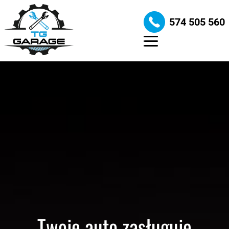
Kosmetyka samochodowa
574 505 560
Autokomis
Galeria
Kontakt
Twoje auto zasługuje